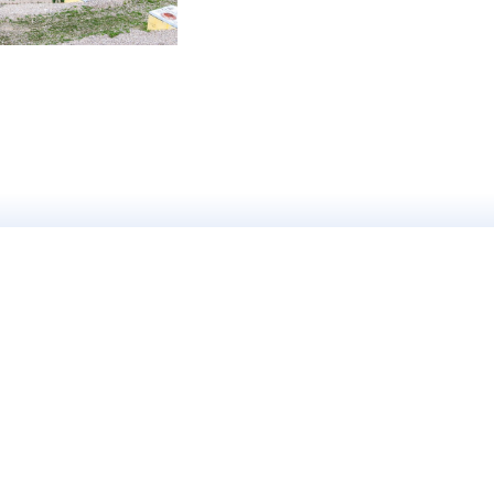
Как узнать стоимость и начать 
а для бизнеса
Портретная съемка
ерная
Деловые фотосессии
тная
Женские фотосессии
еская
Семейные фотосессии