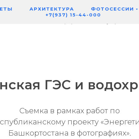
ЕТЫ
АРХИТЕКТУРА
ФОТОСЕССИИ
+7(937) 15-44-000
ая
Виды съемок
Портфолио
Индустрия
Т
/
/
/
/
нская ГЭС и водох
Съемка в рамках работ по
спубликанскому проекту «Энергет
Башкортостана в фотографиях».