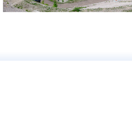
Съемк
Интерь
Предме
©
Владимир Подкользин
Сценич