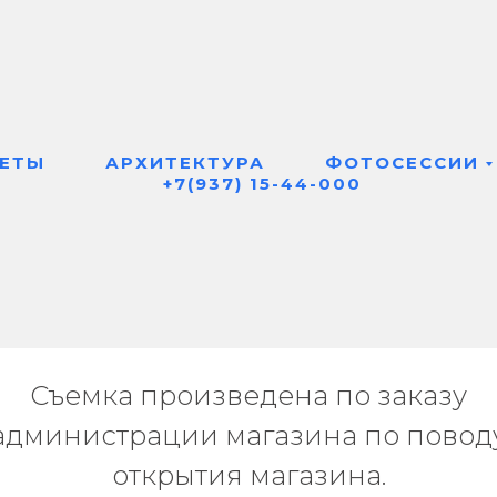
Виды съемок
Портфолио
Торговые помещения
/
/
ЕТЫ
АРХИТЕКТУРА
ФОТОСЕССИИ
+7(937) 15-44-000
a в торговом центре
Съемка произведена по заказу
администрации магазина по повод
открытия магазина.